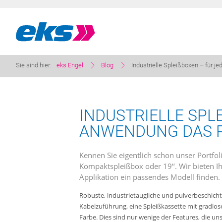
Sie sind hier:
eks Engel
Blog
Industrielle Spleißboxen – für j
INDUSTRIELLE SPLE
NWENDUNG DAS P
Kennen Sie eigentlich schon unser Portfol
Kompaktspleißbox oder 19‘‘. Wir bieten Ih
Applikation ein passendes Modell finden.
Robuste, industrietaugliche und pulverbeschichte
Kabelzuführung, eine Spleißkassette mit gradl
Farbe. Dies sind nur wenige der Features, die 