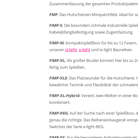
Zusammenfassung der gesamten Produktpalette f
FMP
: Das Hutschienen-Minipatchfeld, ideal für s
FIMP-S
: Die besonders schmale industrielle Splei
Kabelabfangbefestigung sowie Zugentlastung.
FIMP-M
: Kompaktspleißbox für bis zu 12 Fasern
unseren
d-light
,
e-light
und io-light Baureihen.
FIMP-XL
: Als großer Bruder können hier bis zu
fertig zum Spleißen.
FIMP-XLE
: Das Platzwunder für die Hutschiene.
bewährter Technik und Flexibilität der schmaler
FIMP-XL-Hybrid
: Vereint zwei Welten in einer 
kombiniert.
FIMP-REG
: Auf der Suche nach einer Spleißbox, 
genau die richtige. Das Reiheneinbaugerät entsp
Switches der Serie e-light-REG.
FIMP-EX
: Für die besonderen Anforderungen im 