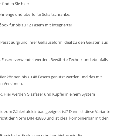
inden Sie hier:
ehr enge und überfüllte Schaltschränke.
ßbox für bis zu 12 Fasern mit integrierter
. Passt aufgrund ihrer Gehäuseform ideal zu den Geräten aus
 24 Fasern verwendet werden. Bewährte Technik und ebenfalls
 Hier können bis zu 48 Fasern genutzt werden und das mit
en Versionen.
Box. Hier werden Glasfaser und Kupfer in einem System
die zum Zählertafeleinbau geeignet ist? Dann ist diese Variante
richt der Norm DIN 43880 und ist ideal kombinierbar mit den
Bereich des Explosionsschutzes bieten wir die