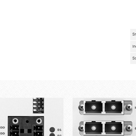
S
I
S