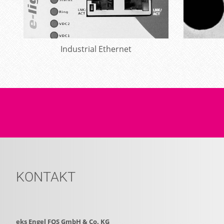
Industrial Ethernet
Mehr erfahren
Bypass:
Die Verfügbarkeit einer Datenverbindun
sondern auch oft über den Schutz für das Leben 
auf, kann es zu einer Unterbrechung der Datenü
Lösung, einem optischen Bypass, der sich in Ring
Ethernet:
Um den anspruchsvollen Einsatz im in
KONTAKT
Medienkonverter der e-light Serie entwickelt. 
Design. Der Vorteil liegt darin, dass alle Faser
werden können. Bei POF Fasern steht sogar eine 
Klemmverschlüssen arbeitet. Ein breites Spektr
eks Engel FOS GmbH & Co. KG