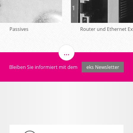
Mehr erfahren
Passives
Router und Ethernet E
Mehr erfahren
Bleiben Sie informiert mit dem
eks Newsletter
g entscheidet nicht nur über zuverlässige Produktionsprozesse,
der Mitarbeiter. Treten mehrere Fehlermeldungen gleichzeitig
bertragung kommen. Dies verhindern wir mit unserer „x-light“
- und Linientopologien integrieren lässt.
dustriellen Umfeld gerecht werden zu können, haben wir die
Sie überzeugen durch eine kompakte Bauform und ein robustes
typen unterstützt werden und Daten per Bi-Di-Technik übertragen
steckerlose Variante zur Verfügung, die mit
um verschiedener Anschlussvarianten ermöglicht Ihnen die