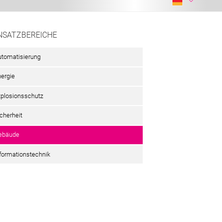
NSATZBEREICHE
utomatisierung
nergie
xplosionsschutz
cherheit
ebäude
nformationstechnik