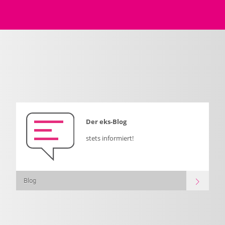
Der eks-Blog
stets informiert!
Blog