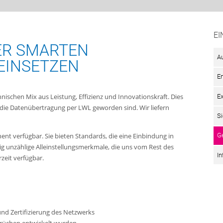
EI
ER SMARTEN
A
EINSETZEN
E
ischen Mix aus Leistung, Effizienz und Innovationskraft. Dies
E
ür die Datenübertragung per LWL geworden sind. Wir liefern
Si
G
t verfügbar. Sie bieten Standards, die eine Einbindung in
g unzählige Alleinstellungsmerkmale, die uns vom Rest des
I
zeit verfügbar.
nd Zertifizierung des Netzwerks