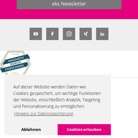
eks Newsletter
Auf dieser Website werden Daten wie
© 2026 eks Engel FOS GmbH & Co. KG
Cookies gespeichert, um wichtige Funktionen
Schützenstraße 2
der Website, einschließlich Analytik, Targeting
57482 Wenden-Hillmicke
und Personalisierung zu ermöglichen.
Tel. +49 2762 9313-600
Hinweis zur Datenspeicherung
info(at)eks-engel.de
Glossar
Impressum
Datenschutz
Sitemap
Ablehnen
Cookies erlauben