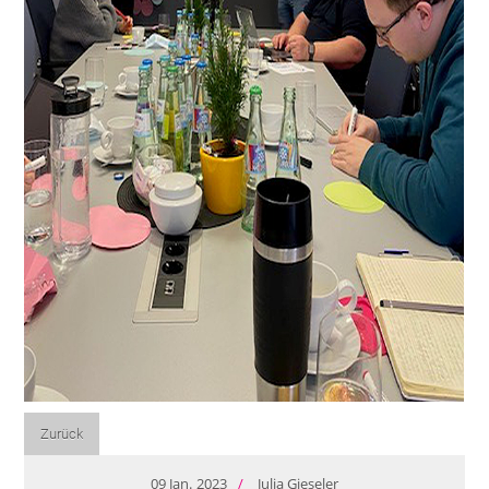
Zurück
09
Jan.
2023
/
Julia Gieseler