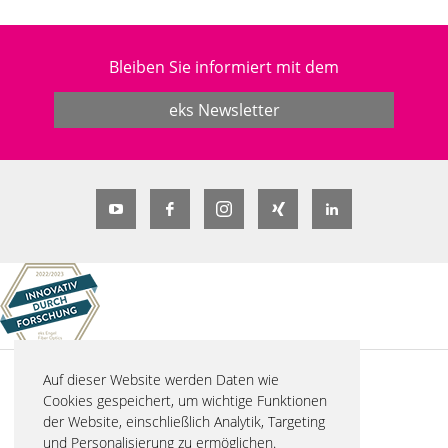
Bleiben Sie informiert mit dem
eks Newsletter
Auf dieser Website werden Daten wie
© 2026 eks Engel FOS GmbH & Co. KG
Cookies gespeichert, um wichtige Funktionen
Schützenstraße 2
der Website, einschließlich Analytik, Targeting
57482 Wenden-Hillmicke
und Personalisierung zu ermöglichen.