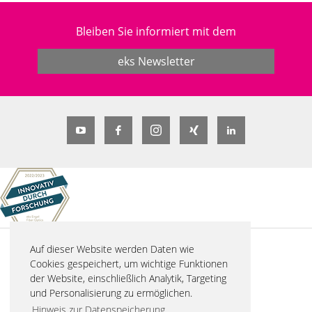
Bleiben Sie informiert mit dem
eks Newsletter
Auf dieser Website werden Daten wie
© 2026 eks Engel FOS GmbH & Co. KG
Cookies gespeichert, um wichtige Funktionen
Schützenstraße 2
der Website, einschließlich Analytik, Targeting
57482 Wenden-Hillmicke
und Personalisierung zu ermöglichen.
Tel. +49 2762 9313-600
Hinweis zur Datenspeicherung