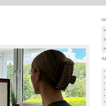
NA
M
S
P
I