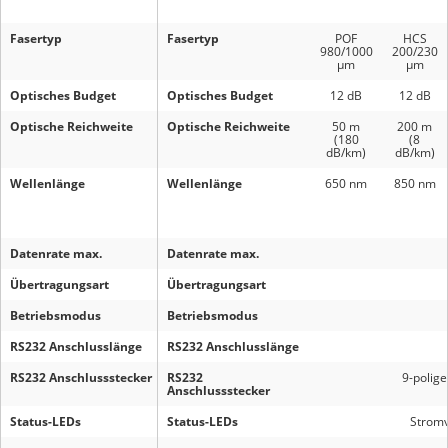
Fasertyp
Fasertyp
POF
HCS
980/1000
200/230
μm
μm
Optisches Budget
Optisches Budget
12 dB
12 dB
Optische Reichweite
Optische Reichweite
50 m
200 m
(180
(8
dB/km)
dB/km)
Wellenlänge
Wellenlänge
650 nm
850 nm
Datenrate max.
Datenrate max.
Übertragungsart
Übertragungsart
Betriebsmodus
Betriebsmodus
RS232 Anschlusslänge
RS232 Anschlusslänge
RS232 Anschlussstecker
RS232
9-polig
Anschlussstecker
Status-LEDs
Status-LEDs
Stromv