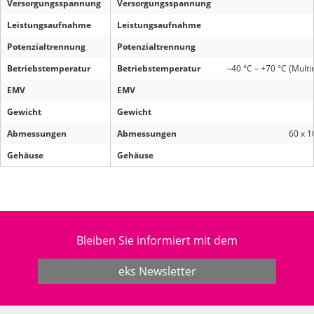
Versorgungsspannung
Versorgungsspannung
Leistungsaufnahme
Leistungsaufnahme
Potenzialtrennung
Potenzialtrennung
Betriebstemperatur
Betriebstemperatur
–40 °C – +70 °C (Mult
EMV
EMV
Gewicht
Gewicht
Abmessungen
Abmessungen
60 x 1
Gehäuse
Gehäuse
Bleiben Sie informiert mit dem
eks Newsletter