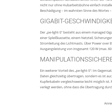
nicht nur ohne Hubarbeitsbühne einfach installi
Beschädigung – im wahrsten Sinne des Wortes –
GIGABIT-GESCHWINDIGK
Der „pe-light-S“ besteht aus einem managed Gigab
einer Spleißkassette, einem Netzteil, Sicherun
Stromleitung des Lichtmasts. Über Power over Et
Ausgangsleistung von insgesamt 120 W (max. 60
MANIPULATIONSSICHERE
Ein weiterer Vorteil des „pe-light-S“: Im Gegensa
Daten gleichzeitig übertragen, sondern es ist a
Kupferkabeln vergleichsweise leicht möglich ist
verlegt werden, ohne dass die Übertragung durc
Anre