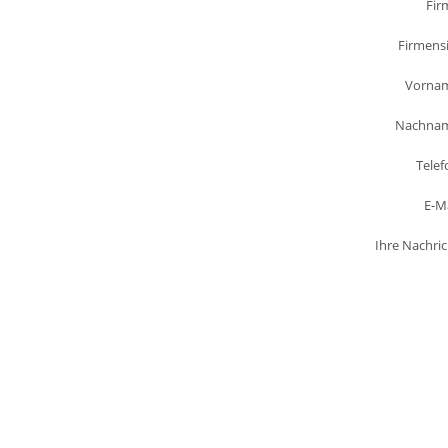
Fir
Firmensi
Vorna
Nachna
Telef
E-Ma
Ihre Nachric