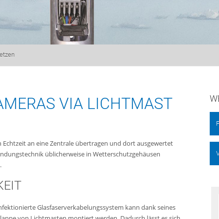
etzen
W
MERAS VIA LICHTMAST
F
 Echtzeit an eine Zentrale übertragen und dort ausgewertet
V
bindungstechnik üblicherweise in Wetterschutzgehäusen
.
KEIT
onfektionierte Glasfaserverkabelungssystem kann dank seines
lappe von Lichtmasten montiert werden. Dadurch lässt es sich