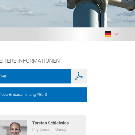
EITERE INFORMATIONEN
lyer
ideo Einbauanleitung PEL-S
Torsten Schleiwies
Key Account Manager