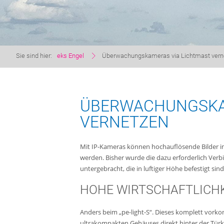
Sie sind hier:
eks Engel
Überwachungskameras via Lichtmast vern
ÜBERWACHUNGSKA
VERNETZEN
Mit IP-Kameras können hochauflösende Bilder in
werden. Bisher wurde die dazu erforderlich Ver
untergebracht, die in luftiger Höhe befestigt sind
HOHE WIRTSCHAFTLICH
Anders beim „pe-light-S“. Dieses komplett vork
ultrakompakten Gehäuses direkt hinter der Türk