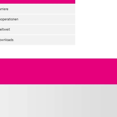
rriere
ooperationen
eltweit
ownloads