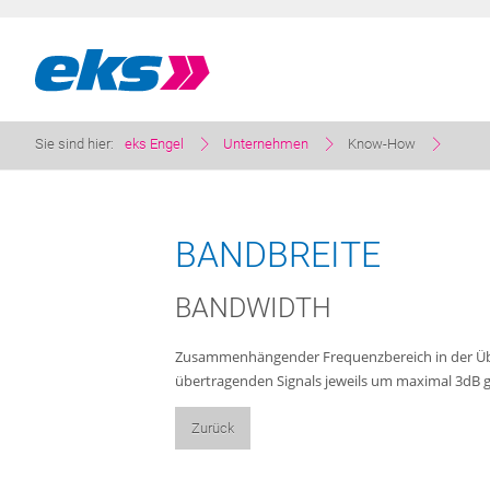
Sie sind hier:
eks Engel
Unternehmen
Know-How
BANDBREITE
BANDWIDTH
Zusammenhängender Frequenzbereich in der Übe
übertragenden Signals jeweils um maximal 3dB gef
Zurück