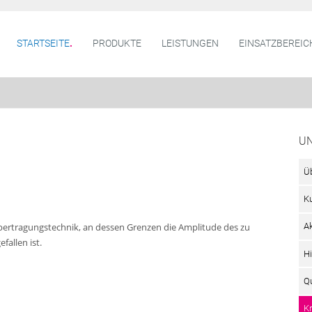
STARTSEITE
PRODUKTE
LEISTUNGEN
EINSATZBEREIC
U
Ü
K
rtragungstechnik, an dessen Grenzen die Amplitude des zu
A
allen ist.
Hi
Qu
K