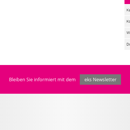
Ka
K
W
D
Bleiben Sie informiert mit dem
eks Newsletter