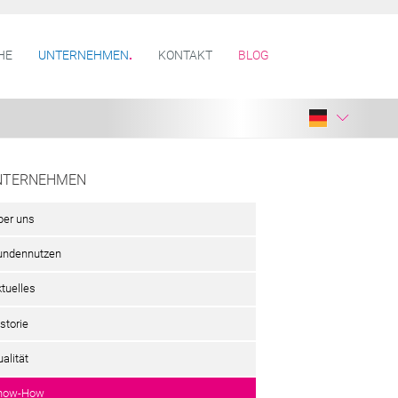
HE
UNTERNEHMEN
KONTAKT
BLOG
NTERNEHMEN
ber uns
undennutzen
ktuelles
storie
alität
now-How