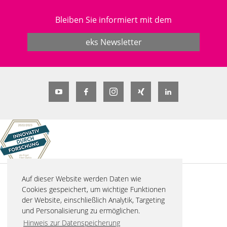
Bleiben Sie informiert mit dem
eks Newsletter
Auf dieser Website werden Daten wie
© 2026 eks Engel FOS GmbH & Co. KG
Cookies gespeichert, um wichtige Funktionen
Schützenstraße 2
der Website, einschließlich Analytik, Targeting
57482 Wenden-Hillmicke
und Personalisierung zu ermöglichen.
Tel. +49 2762 9313-600
Hinweis zur Datenspeicherung
info(at)eks-engel.de