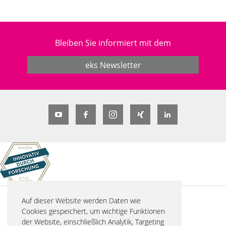
Bleiben Sie informiert mit dem
eks Newsletter
Auf dieser Website werden Daten wie
© 2026 eks Engel FOS GmbH & Co. KG
Cookies gespeichert, um wichtige Funktionen
Schützenstraße 2
der Website, einschließlich Analytik, Targeting