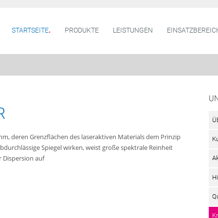
STARTSEITE
PRODUKTE
LEISTUNGEN
EINSATZBEREIC
U
R
Ü
 nm, deren Grenzflächen des laseraktiven Materials dem Prinzip
K
bdurchlässige Spiegel wirken, weist große spektrale Reinheit
 Dispersion auf
A
Hi
Qu
K