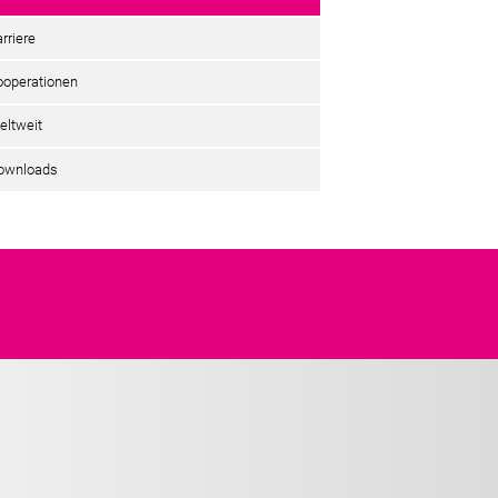
rriere
ooperationen
eltweit
ownloads