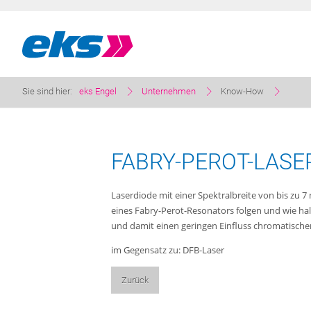
Sie sind hier:
eks Engel
Unternehmen
Know-How
FABRY-PEROT-LASE
Laserdiode mit einer Spektralbreite von bis zu 7
eines Fabry-Perot-Resonators folgen und wie hal
und damit einen geringen Einfluss chromatischer
im Gegensatz zu: DFB-Laser
Zurück