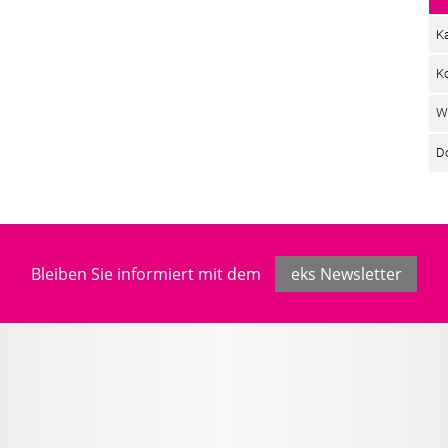
Ka
K
W
D
Bleiben Sie informiert mit dem
eks Newsletter