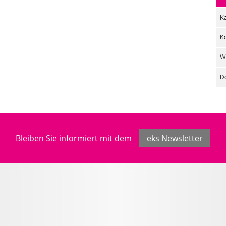
Ka
K
W
D
Bleiben Sie informiert mit dem
eks Newsletter