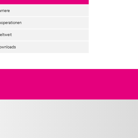
rriere
ooperationen
eltweit
ownloads