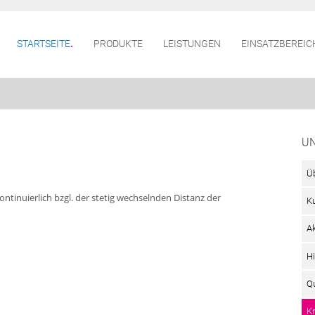
STARTSEITE
PRODUKTE
LEISTUNGEN
EINSATZBEREIC
U
Ü
ontinuierlich bzgl. der stetig wechselnden Distanz der
K
A
Hi
Qu
K