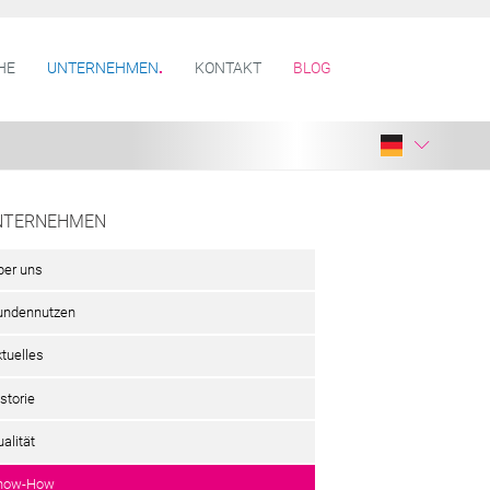
HE
UNTERNEHMEN
KONTAKT
BLOG
NTERNEHMEN
ber uns
undennutzen
ktuelles
storie
alität
now-How