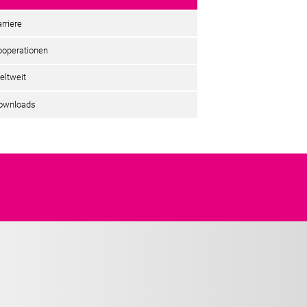
rriere
ooperationen
eltweit
ownloads