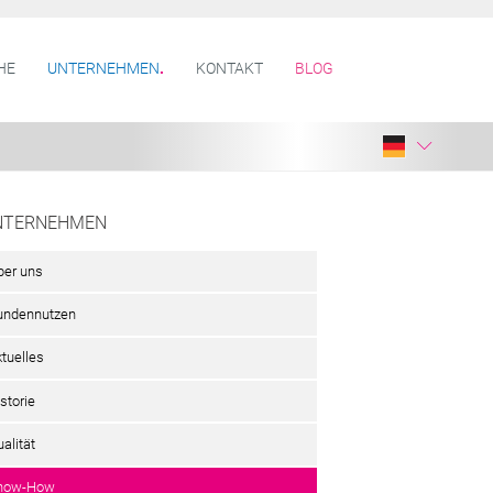
HE
UNTERNEHMEN
KONTAKT
BLOG
NTERNEHMEN
ber uns
undennutzen
ktuelles
storie
alität
now-How