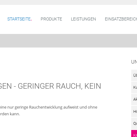
STARTSEITE
PRODUKTE
LEISTUNGEN
EINSATZBEREIC
U
Ü
EN - GERINGER RAUCH, KEIN
K
A
 eine nur geringe Rauchentwicklung aufweist und ohne
Hi
erden kann.
Qu
K