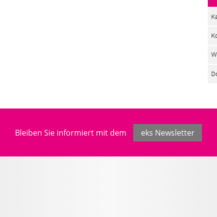
Ka
K
W
D
Bleiben Sie informiert mit dem
eks Newsletter