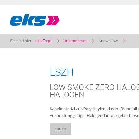
Sie sind hier:
eks Engel
Unternehmen
Know-How
LSZH
LOW SMOKE ZERO HALOG
HALOGEN
Kabelmaterial aus Polyethylen, das im Brandfall
Ausbreitung giftiger Halogendämpfe gelöscht w
Zurück