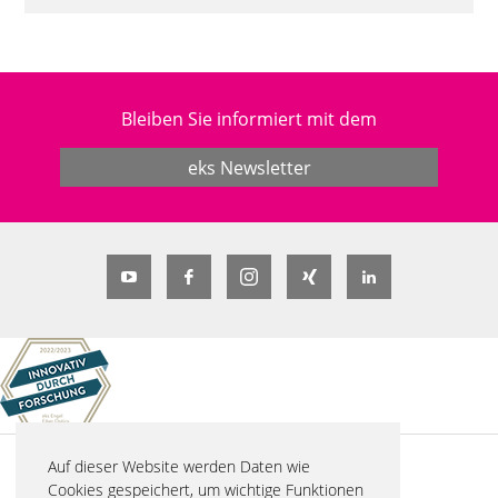
Bleiben Sie informiert mit dem
eks Newsletter
Auf dieser Website werden Daten wie
© 2026 eks Engel FOS GmbH & Co. KG
Cookies gespeichert, um wichtige Funktionen