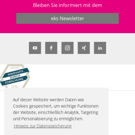
Bleiben Sie informiert mit dem
eks Newsletter
Auf dieser Website werden Daten wie
© 2026 eks Engel FOS GmbH & Co. KG
Cookies gespeichert, um wichtige Funktionen
Schützenstraße 2
der Website, einschließlich Analytik, Targeting
57482 Wenden-Hillmicke
und Personalisierung zu ermöglichen.
Tel. +49 2762 9313-600
Hinweis zur Datenspeicherung
info(at)eks-engel.de