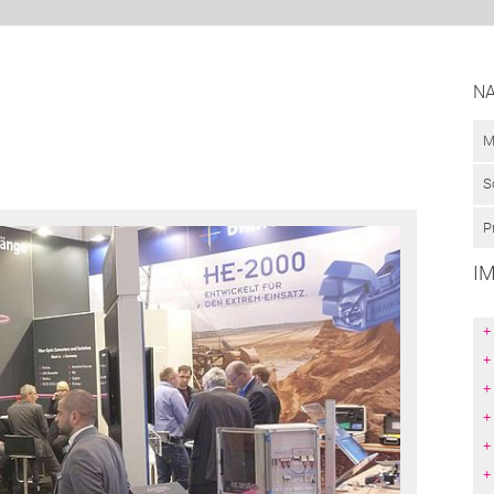
NA
M
S
P
I