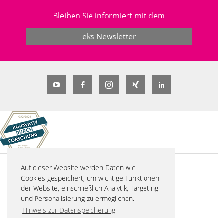
Bleiben Sie informiert mit dem
eks Newsletter
Auf dieser Website werden Daten wie
© 2026 eks Engel FOS GmbH & Co. KG
Cookies gespeichert, um wichtige Funktionen
Schützenstraße 2
der Website, einschließlich Analytik, Targeting
57482 Wenden-Hillmicke
und Personalisierung zu ermöglichen.
Tel. +49 2762 9313-600
Hinweis zur Datenspeicherung
info(at)eks-engel.de